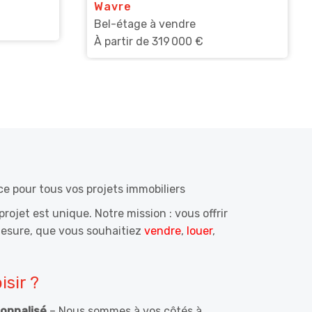
Wavre
Bel-étage à vendre
À partir de
319 000 €
ce pour tous vos projets immobiliers
ojet est unique. Notre mission : vous offrir
sure, que vous souhaitiez
vendre
,
louer
,
sir ?
onnalisé
– Nous sommes à vos côtés à