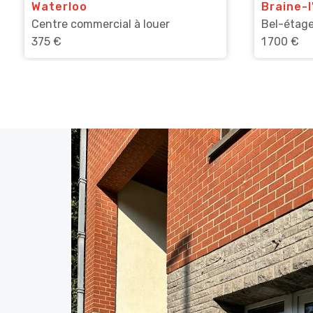
Waterloo
Braine-l
Centre commercial à louer
Bel-étage
375 €
1 700 €