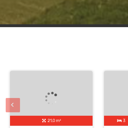
21,0 m²
3